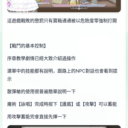
這遊戲戰敗的懲罰只有寶箱通通被以危險度零強制打開
【戰鬥的基本控制】
序章教學劇情已經大致介紹過操作
選單中的技能都有說明，跟路上的NPC對話也會看到提
示
散彈槍的使用很普遍簡單說明一下
魔術【詠唱】完成時按下【護盾】或【攻擊】可以蓄能
用攻擊蓄能完會直接先揮一下