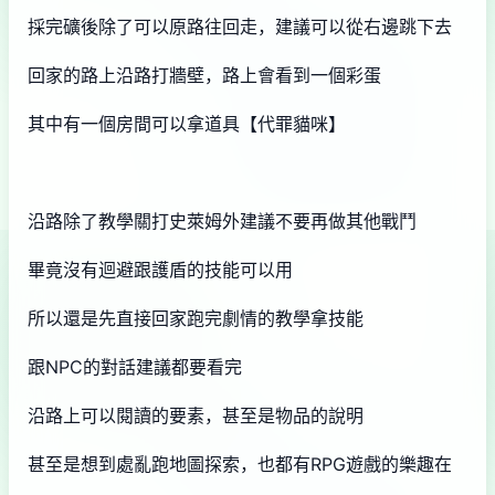
採完礦後除了可以原路往回走，建議可以從右邊跳下去
回家的路上沿路打牆壁，路上會看到一個彩蛋
其中有一個房間可以拿道具【代罪貓咪】
沿路除了教學關打史萊姆外建議不要再做其他戰鬥
畢竟沒有迴避跟護盾的技能可以用
所以還是先直接回家跑完劇情的教學拿技能
跟NPC的對話建議都要看完
沿路上可以閱讀的要素，甚至是物品的說明
甚至是想到處亂跑地圖探索，也都有RPG遊戲的樂趣在