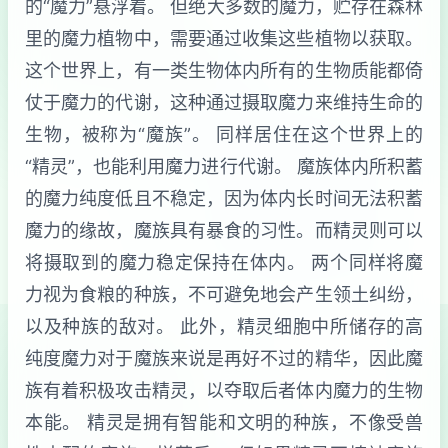
的“魔力”悬浮着。 但绝大多数的魔力，贮存在森林
里的魔力植物中，需要通过收集这些植物以获取。
这个世界上，有一类生物体内所有的生物质能都倚
仗于魔力的代谢，这种通过摄取魔力来维持生命的
生物，被称为“魔族”。 同样居住在这个世界上的
“精灵”，也能利用魔力进行代谢。 魔族体内所积蓄
的魔力纯度低且不稳定，因为体内长时间无法积蓄
魔力的缘故，魔族具有暴食的习性。而精灵则可以
将摄取到的魔力稳定保持在体内。 两个同样将魔
力视为食粮的种族，不可避免地会产生领土纠纷，
以及种族的敌对。 此外，精灵细胞中所储存的高
纯度魔力对于魔族来说是再好不过的精华，因此魔
族有着积极攻击精灵，以夺取后者体内魔力的生物
本能。 精灵是拥有智能和文明的种族，不像受兽