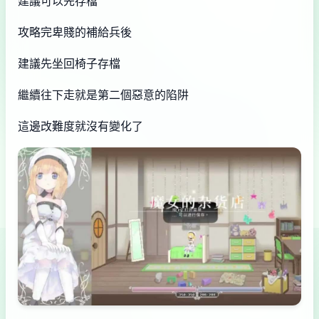
建議可以先存檔
攻略完卑賤的補給兵後
建議先坐回椅子存檔
繼續往下走就是第二個惡意的陷阱
這邊改難度就沒有變化了