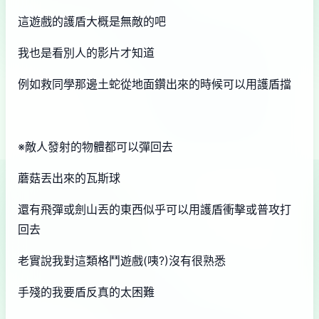
這遊戲的護盾大概是無敵的吧
我也是看別人的影片才知道
例如救同學那邊土蛇從地面鑽出來的時候可以用護盾擋
※敵人發射的物體都可以彈回去
蘑菇丟出來的瓦斯球
還有飛彈或劍山丟的東西似乎可以用護盾衝擊或普攻打
回去
老實說我對這類格鬥遊戲(咦?)沒有很熟悉
手殘的我要盾反真的太困難