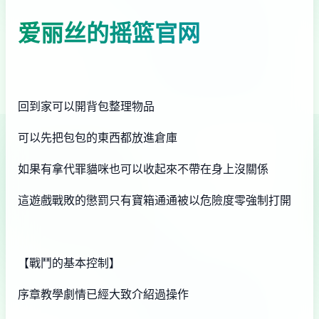
爱丽丝的摇篮官网
回到家可以開背包整理物品
可以先把包包的東西都放進倉庫
如果有拿代罪貓咪也可以收起來不帶在身上沒關係
這遊戲戰敗的懲罰只有寶箱通通被以危險度零強制打開
【戰鬥的基本控制】
序章教學劇情已經大致介紹過操作