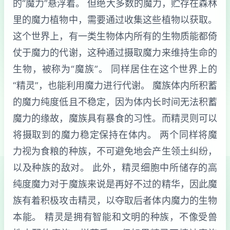
的“魔力”悬浮着。 但绝大多数的魔力，贮存在森林
里的魔力植物中，需要通过收集这些植物以获取。
这个世界上，有一类生物体内所有的生物质能都倚
仗于魔力的代谢，这种通过摄取魔力来维持生命的
生物，被称为“魔族”。 同样居住在这个世界上的
“精灵”，也能利用魔力进行代谢。 魔族体内所积蓄
的魔力纯度低且不稳定，因为体内长时间无法积蓄
魔力的缘故，魔族具有暴食的习性。而精灵则可以
将摄取到的魔力稳定保持在体内。 两个同样将魔
力视为食粮的种族，不可避免地会产生领土纠纷，
以及种族的敌对。 此外，精灵细胞中所储存的高
纯度魔力对于魔族来说是再好不过的精华，因此魔
族有着积极攻击精灵，以夺取后者体内魔力的生物
本能。 精灵是拥有智能和文明的种族，不像受兽