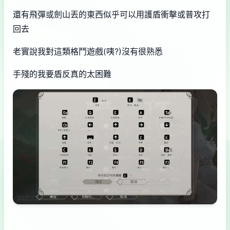
還有飛彈或劍山丟的東西似乎可以用護盾衝擊或普攻打
回去
老實說我對這類格鬥遊戲(咦?)沒有很熟悉
手殘的我要盾反真的太困難