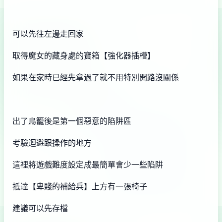
可以先往左邊走回家
取得魔女的藏身處的寶箱【強化器插槽】
如果在家時已經先拿過了就不用特別開路沒關係
出了鳥籠後是第一個惡意的陷阱區
考驗迴避跟操作的地方
這裡將遊戲難度設定成最簡單會少一些陷阱
抵達【卑賤的補給兵】上方有一張椅子
建議可以先存檔