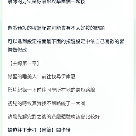
解除的方法是詠唱跟攻擊兩個一起按
遊戲預設的按鍵配置可能會有不太好按的問題
可以進到設定裡面最下面的按鍵設定中依自己喜歡的習
慣做修改
【主線第一章】
覺醒的睡美人：前往找尋伊庫夏
影片紀錄一下前往同學所在地的最短路線
初見的時候其實找不到路繞了一大圈
這段先解完對之後的遊戲體驗應該會比較好
被迫往下走打【鳥籠】關卡後