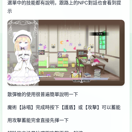
選單中的技能都有說明，跟路上的NPC對話也會看到提
示
散彈槍的使用很普遍簡單說明一下
魔術【詠唱】完成時按下【護盾】或【攻擊】可以蓄能
用攻擊蓄能完會直接先揮一下