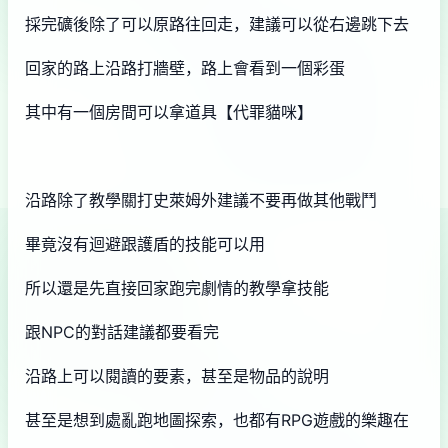
採完礦後除了可以原路往回走，建議可以從右邊跳下去
回家的路上沿路打牆壁，路上會看到一個彩蛋
其中有一個房間可以拿道具【代罪貓咪】
沿路除了教學關打史萊姆外建議不要再做其他戰鬥
畢竟沒有迴避跟護盾的技能可以用
所以還是先直接回家跑完劇情的教學拿技能
跟NPC的對話建議都要看完
沿路上可以閱讀的要素，甚至是物品的說明
甚至是想到處亂跑地圖探索，也都有RPG遊戲的樂趣在