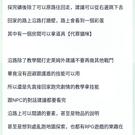
採完礦後除了可以原路往回走，建議可以從右邊跳下去
回家的路上沿路打牆壁，路上會看到一個彩蛋
其中有一個房間可以拿道具【代罪貓咪】
沿路除了教學關打史萊姆外建議不要再做其他戰鬥
畢竟沒有迴避跟護盾的技能可以用
所以還是先直接回家跑完劇情的教學拿技能
跟NPC的對話建議都要看完
沿路上可以閱讀的要素，甚至是物品的說明
甚至是想到處亂跑地圖探索，也都有RPG遊戲的樂趣在