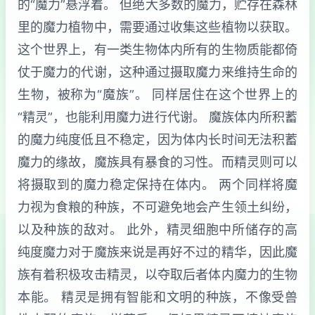
的“魔力”悬浮着。 但绝大多数的魔力，贮存在森林
里的魔力植物中，需要通过收集这些植物以获取。
这个世界上，有一类生物体内所有的生物质能都倚
仗于魔力的代谢，这种通过摄取魔力来维持生命的
生物，被称为“魔族”。 同样居住在这个世界上的
“精灵”，也能利用魔力进行代谢。 魔族体内所积蓄
的魔力纯度低且不稳定，因为体内长时间无法积蓄
魔力的缘故，魔族具有暴食的习性。而精灵则可以
将摄取到的魔力稳定保持在体内。 两个同样将魔
力视为食粮的种族，不可避免地会产生领土纠纷，
以及种族的敌对。 此外，精灵细胞中所储存的高
纯度魔力对于魔族来说是再好不过的精华，因此魔
族有着积极攻击精灵，以夺取后者体内魔力的生物
本能。 精灵是拥有智能和文明的种族，不像受兽