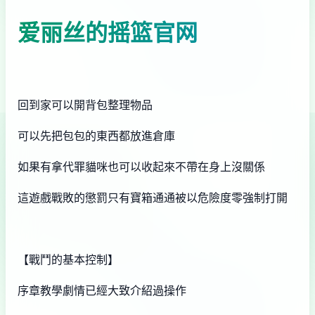
爱丽丝的摇篮官网
回到家可以開背包整理物品
可以先把包包的東西都放進倉庫
如果有拿代罪貓咪也可以收起來不帶在身上沒關係
這遊戲戰敗的懲罰只有寶箱通通被以危險度零強制打開
【戰鬥的基本控制】
序章教學劇情已經大致介紹過操作