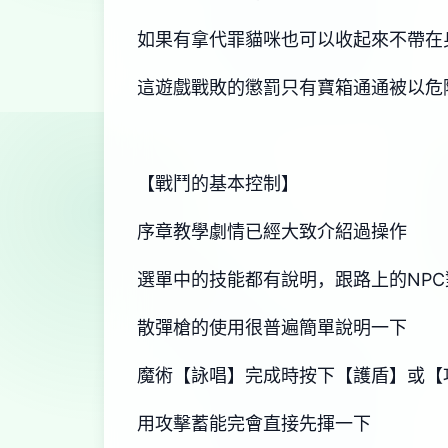
如果有拿代罪貓咪也可以收起來不帶在
這遊戲戰敗的懲罰只有寶箱通通被以危
【戰鬥的基本控制】
序章教學劇情已經大致介紹過操作
選單中的技能都有說明，跟路上的NP
散彈槍的使用很普遍簡單說明一下
魔術【詠唱】完成時按下【護盾】或【
用攻擊蓄能完會直接先揮一下