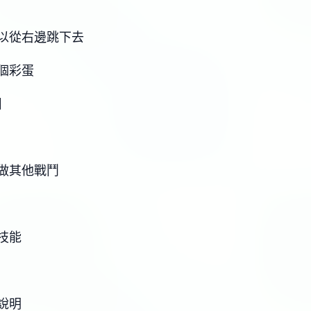
以從右邊跳下去
個彩蛋
】
做其他戰鬥
技能
說明