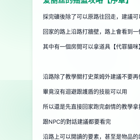
爱丽丝的摇篮攻略【序章】
採完礦後除了可以原路往回走，建議可
回家的路上沿路打牆壁，路上會看到一
其中有一個房間可以拿道具【代罪貓咪
沿路除了教學關打史萊姆外建議不要再
畢竟沒有迴避跟護盾的技能可以用
所以還是先直接回家跑完劇情的教學拿
跟NPC的對話建議都要看完
沿路上可以閱讀的要素，甚至是物品的