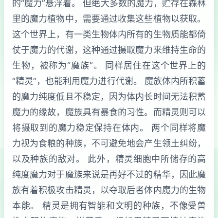
的“魔力”悬浮着。 但绝大多数的魔力，贮存在森林
里的魔力植物中，需要通过收集这些植物以获取。
这个世界上，有一类生物体内所有的生物质能都倚
仗于魔力的代谢，这种通过摄取魔力来维持生命的
生物，被称为“魔族”。 同样居住在这个世界上的
“精灵”，也能利用魔力进行代谢。 魔族体内所积蓄
的魔力纯度低且不稳定，因为体内长时间无法积蓄
魔力的缘故，魔族具有暴食的习性。而精灵则可以
将摄取到的魔力稳定保持在体内。 两个同样将魔
力视为食粮的种族，不可避免地会产生领土纠纷，
以及种族的敌对。 此外，精灵细胞中所储存的高
纯度魔力对于魔族来说是再好不过的精华，因此魔
族有着积极攻击精灵，以夺取后者体内魔力的生物
本能。 精灵是拥有智能和文明的种族，不像受兽