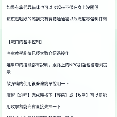
如果有拿代罪貓咪也可以收起來不帶在身上沒關係
這遊戲戰敗的懲罰只有寶箱通通被以危險度零強制打開
【戰鬥的基本控制】
序章教學劇情已經大致介紹過操作
選單中的技能都有說明，跟路上的NPC對話也會看到提
示
散彈槍的使用很普遍簡單說明一下
魔術【詠唱】完成時按下【護盾】或【攻擊】可以蓄能
用攻擊蓄能完會直接先揮一下