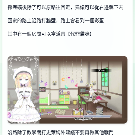
採完礦後除了可以原路往回走，建議可以從右邊跳下去
回家的路上沿路打牆壁，路上會看到一個彩蛋
其中有一個房間可以拿道具【代罪貓咪】
沿路除了教學關打史萊姆外建議不要再做其他戰鬥