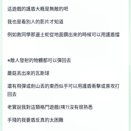
這遊戲的護盾大概是無敵的吧
我也是看別人的影片才知道
例如救同學那邊土蛇從地面鑽出來的時候可以用護盾擋
※敵人發射的物體都可以彈回去
蘑菇丟出來的瓦斯球
還有飛彈或劍山丟的東西似乎可以用護盾衝擊或普攻打
回去
老實說我對這類格鬥遊戲(咦?)沒有很熟悉
手殘的我要盾反真的太困難