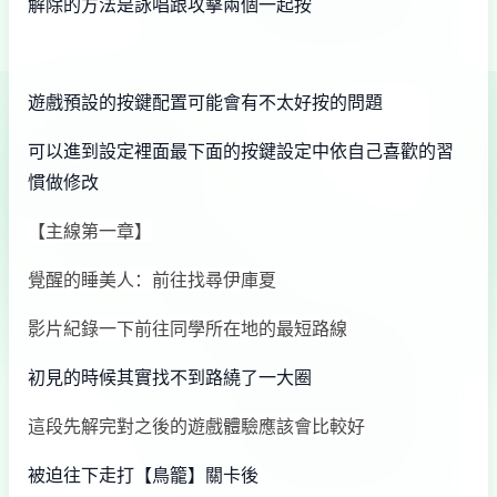
解除的方法是詠唱跟攻擊兩個一起按
遊戲預設的按鍵配置可能會有不太好按的問題
可以進到設定裡面最下面的按鍵設定中依自己喜歡的習
慣做修改
【主線第一章】
覺醒的睡美人：前往找尋伊庫夏
影片紀錄一下前往同學所在地的最短路線
初見的時候其實找不到路繞了一大圈
這段先解完對之後的遊戲體驗應該會比較好
被迫往下走打【鳥籠】關卡後