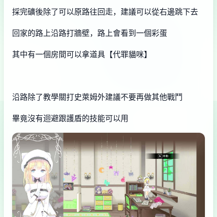
採完礦後除了可以原路往回走，建議可以從右邊跳下去
回家的路上沿路打牆壁，路上會看到一個彩蛋
其中有一個房間可以拿道具【代罪貓咪】
沿路除了教學關打史萊姆外建議不要再做其他戰鬥
畢竟沒有迴避跟護盾的技能可以用