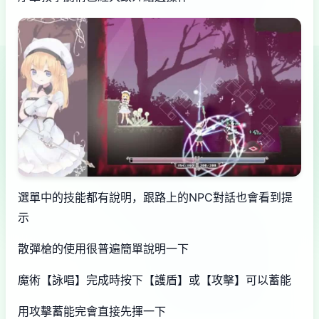
選單中的技能都有說明，跟路上的NPC對話也會看到提
示
散彈槍的使用很普遍簡單說明一下
魔術【詠唱】完成時按下【護盾】或【攻擊】可以蓄能
用攻擊蓄能完會直接先揮一下