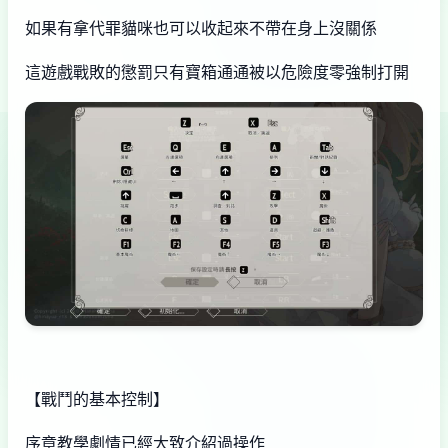
如果有拿代罪貓咪也可以收起來不帶在身上沒關係
這遊戲戰敗的懲罰只有寶箱通通被以危險度零強制打開
【戰鬥的基本控制】
序章教學劇情已經大致介紹過操作