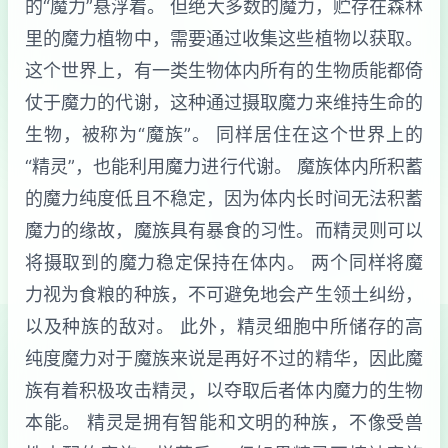
的“魔力”悬浮着。 但绝大多数的魔力，贮存在森林
里的魔力植物中，需要通过收集这些植物以获取。
这个世界上，有一类生物体内所有的生物质能都倚
仗于魔力的代谢，这种通过摄取魔力来维持生命的
生物，被称为“魔族”。 同样居住在这个世界上的
“精灵”，也能利用魔力进行代谢。 魔族体内所积蓄
的魔力纯度低且不稳定，因为体内长时间无法积蓄
魔力的缘故，魔族具有暴食的习性。而精灵则可以
将摄取到的魔力稳定保持在体内。 两个同样将魔
力视为食粮的种族，不可避免地会产生领土纠纷，
以及种族的敌对。 此外，精灵细胞中所储存的高
纯度魔力对于魔族来说是再好不过的精华，因此魔
族有着积极攻击精灵，以夺取后者体内魔力的生物
本能。 精灵是拥有智能和文明的种族，不像受兽