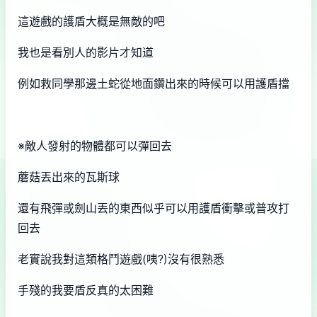
這遊戲的護盾大概是無敵的吧
我也是看別人的影片才知道
例如救同學那邊土蛇從地面鑽出來的時候可以用護盾擋
※敵人發射的物體都可以彈回去
蘑菇丟出來的瓦斯球
還有飛彈或劍山丟的東西似乎可以用護盾衝擊或普攻打
回去
老實說我對這類格鬥遊戲(咦?)沒有很熟悉
手殘的我要盾反真的太困難