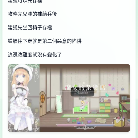
建議可以先存檔
攻略完卑賤的補給兵後
建議先坐回椅子存檔
繼續往下走就是第二個惡意的陷阱
這邊改難度就沒有變化了