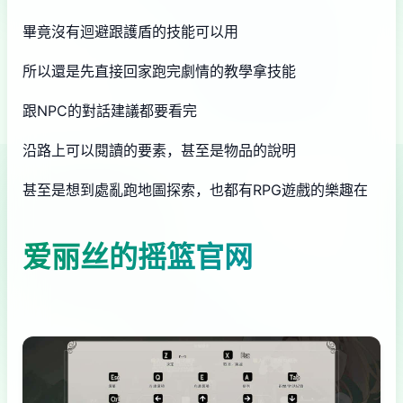
畢竟沒有迴避跟護盾的技能可以用
所以還是先直接回家跑完劇情的教學拿技能
跟NPC的對話建議都要看完
沿路上可以閱讀的要素，甚至是物品的說明
甚至是想到處亂跑地圖探索，也都有RPG遊戲的樂趣在
爱丽丝的摇篮官网