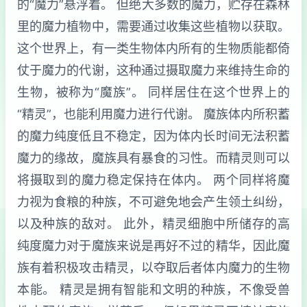
的“魔力”悬浮着。 但绝大多数的魔力，贮存在森林
里的魔力植物中，需要通过收集这些植物以获取。
这个世界上，有一类生物体内所有的生物质能都倚
仗于魔力的代谢，这种通过摄取魔力来维持生命的
生物，被称为“魔族”。 同样居住在这个世界上的
“精灵”，也能利用魔力进行代谢。 魔族体内所积蓄
的魔力纯度低且不稳定，因为体内长时间无法积蓄
魔力的缘故，魔族具有暴食的习性。而精灵则可以
将摄取到的魔力稳定保持在体内。 两个同样将魔
力视为食粮的种族，不可避免地会产生领土纠纷，
以及种族的敌对。 此外，精灵细胞中所储存的高
纯度魔力对于魔族来说是再好不过的精华，因此魔
族有着积极攻击精灵，以夺取后者体内魔力的生物
本能。 精灵是拥有智能和文明的种族，不像受兽