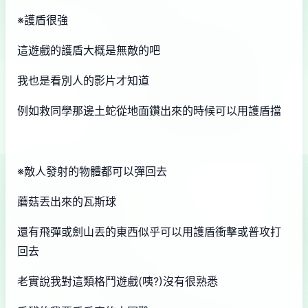
※護盾很強
這遊戲的護盾大概是無敵的吧
我也是看別人的影片才知道
例如救同學那邊土蛇從地面鑽出來的時候可以用護盾擋
※敵人發射的物體都可以彈回去
蘑菇丟出來的瓦斯球
還有飛彈或劍山丟的東西似乎可以用護盾衝擊或普攻打
回去
老實說我對這類格鬥遊戲(咦?)沒有很熟悉