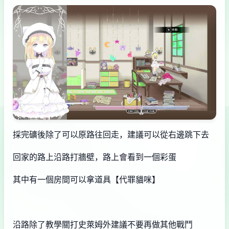
採完礦後除了可以原路往回走，建議可以從右邊跳下去
回家的路上沿路打牆壁，路上會看到一個彩蛋
其中有一個房間可以拿道具【代罪貓咪】
沿路除了教學關打史萊姆外建議不要再做其他戰鬥