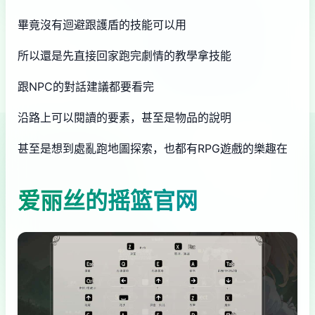
畢竟沒有迴避跟護盾的技能可以用
所以還是先直接回家跑完劇情的教學拿技能
跟NPC的對話建議都要看完
沿路上可以閱讀的要素，甚至是物品的說明
甚至是想到處亂跑地圖探索，也都有RPG遊戲的樂趣在
爱丽丝的摇篮官网