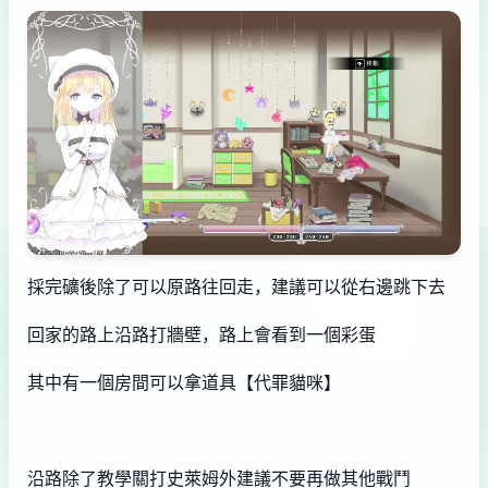
採完礦後除了可以原路往回走，建議可以從右邊跳下去
回家的路上沿路打牆壁，路上會看到一個彩蛋
其中有一個房間可以拿道具【代罪貓咪】
沿路除了教學關打史萊姆外建議不要再做其他戰鬥