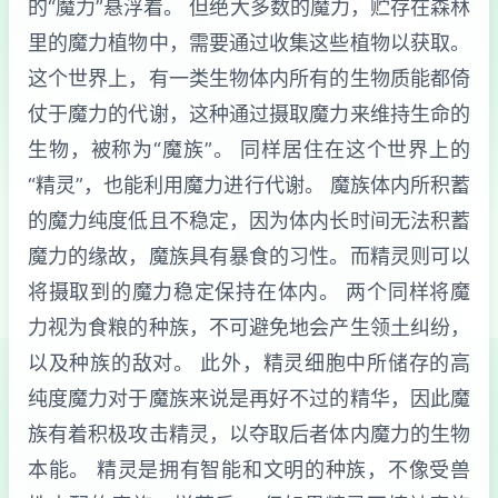
的“魔力”悬浮着。 但绝大多数的魔力，贮存在森林
里的魔力植物中，需要通过收集这些植物以获取。
这个世界上，有一类生物体内所有的生物质能都倚
仗于魔力的代谢，这种通过摄取魔力来维持生命的
生物，被称为“魔族”。 同样居住在这个世界上的
“精灵”，也能利用魔力进行代谢。 魔族体内所积蓄
的魔力纯度低且不稳定，因为体内长时间无法积蓄
魔力的缘故，魔族具有暴食的习性。而精灵则可以
将摄取到的魔力稳定保持在体内。 两个同样将魔
力视为食粮的种族，不可避免地会产生领土纠纷，
以及种族的敌对。 此外，精灵细胞中所储存的高
纯度魔力对于魔族来说是再好不过的精华，因此魔
族有着积极攻击精灵，以夺取后者体内魔力的生物
本能。 精灵是拥有智能和文明的种族，不像受兽