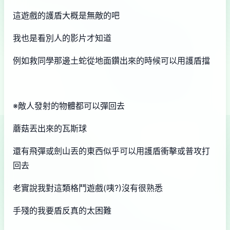
這遊戲的護盾大概是無敵的吧
我也是看別人的影片才知道
例如救同學那邊土蛇從地面鑽出來的時候可以用護盾擋
※敵人發射的物體都可以彈回去
蘑菇丟出來的瓦斯球
還有飛彈或劍山丟的東西似乎可以用護盾衝擊或普攻打
回去
老實說我對這類格鬥遊戲(咦?)沒有很熟悉
手殘的我要盾反真的太困難