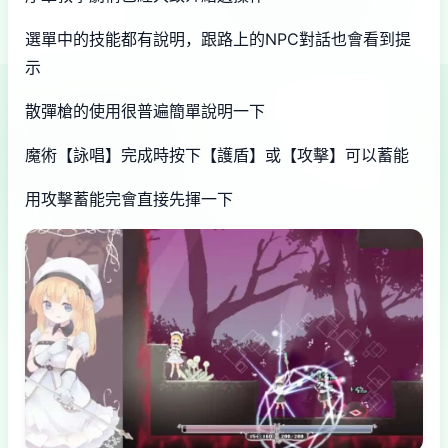
選單中的技能都有說明，跟路上的NPC對話也會看到提
示
散彈槍的使用很普遍簡單說明一下
魔術【詠唱】完成時按下【護盾】或【攻擊】可以蓄能
用攻擊蓄能完會直接先揮一下