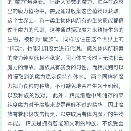
的“魔力”悬浮着。 但绝大多数的魔力，贮存在森林
里的魔力植物中，需要通过收集这些植物以获取。
这个世界上，有一类生物体内所有的生物质能都倚
仗于魔力的代谢，这种通过摄取魔力来维持生命的
生物，被称为“魔族”。 同样居住在这个世界上的
“精灵”，也能利用魔力进行代谢。 魔族体内所积蓄
的魔力纯度低且不稳定，因为体内长时间无法积蓄
魔力的缘故，魔族具有暴食的习性。而精灵则可以
将摄取到的魔力稳定保持在体内。 两个同样将魔
力视为食粮的种族，不可避免地会产生领土纠纷，
以及种族的敌对。 此外，精灵细胞中所储存的高
纯度魔力对于魔族来说是再好不过的精华，因此魔
族有着积极攻击精灵，以夺取后者体内魔力的生物
本能。 精灵是拥有智能和文明的种族，不像受兽