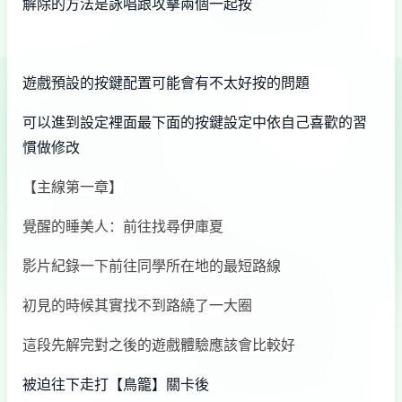
解除的方法是詠唱跟攻擊兩個一起按
遊戲預設的按鍵配置可能會有不太好按的問題
可以進到設定裡面最下面的按鍵設定中依自己喜歡的習
慣做修改
【主線第一章】
覺醒的睡美人：前往找尋伊庫夏
影片紀錄一下前往同學所在地的最短路線
初見的時候其實找不到路繞了一大圈
這段先解完對之後的遊戲體驗應該會比較好
被迫往下走打【鳥籠】關卡後