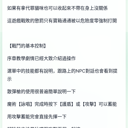
如果有拿代罪貓咪也可以收起來不帶在身上沒關係
這遊戲戰敗的懲罰只有寶箱通通被以危險度零強制打開
【戰鬥的基本控制】
序章教學劇情已經大致介紹過操作
選單中的技能都有說明，跟路上的NPC對話也會看到提
示
散彈槍的使用很普遍簡單說明一下
魔術【詠唱】完成時按下【護盾】或【攻擊】可以蓄能
用攻擊蓄能完會直接先揮一下