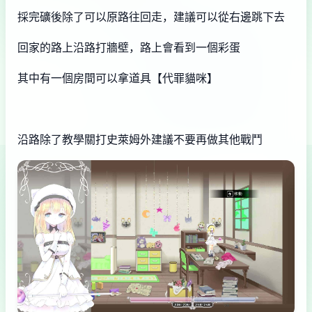
採完礦後除了可以原路往回走，建議可以從右邊跳下去
回家的路上沿路打牆壁，路上會看到一個彩蛋
其中有一個房間可以拿道具【代罪貓咪】
沿路除了教學關打史萊姆外建議不要再做其他戰鬥