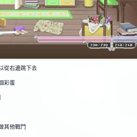
以從右邊跳下去
個彩蛋
】
做其他戰鬥