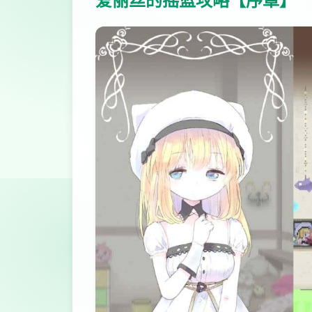
爱丽丝的摇篮攻略【序章】