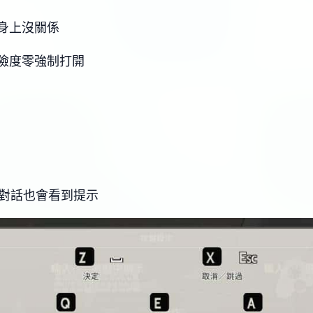
身上沒關係
險度零強制打開
C對話也會看到提示