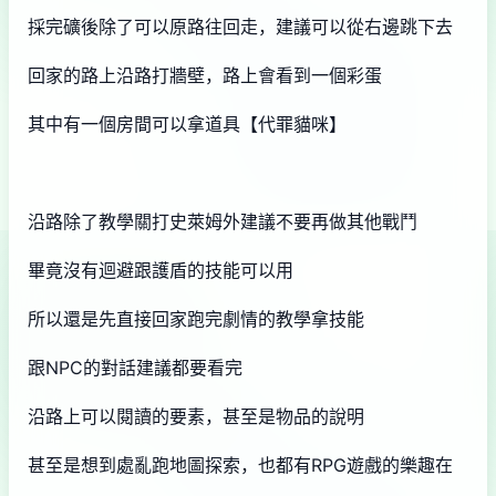
採完礦後除了可以原路往回走，建議可以從右邊跳下去
回家的路上沿路打牆壁，路上會看到一個彩蛋
其中有一個房間可以拿道具【代罪貓咪】
沿路除了教學關打史萊姆外建議不要再做其他戰鬥
畢竟沒有迴避跟護盾的技能可以用
所以還是先直接回家跑完劇情的教學拿技能
跟NPC的對話建議都要看完
沿路上可以閱讀的要素，甚至是物品的說明
甚至是想到處亂跑地圖探索，也都有RPG遊戲的樂趣在