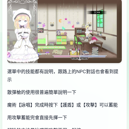
選單中的技能都有說明，跟路上的NPC對話也會看到提
示
散彈槍的使用很普遍簡單說明一下
魔術【詠唱】完成時按下【護盾】或【攻擊】可以蓄能
用攻擊蓄能完會直接先揮一下