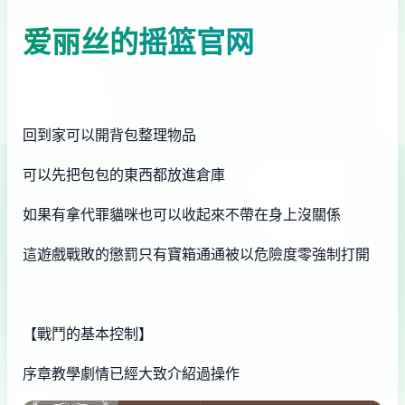
爱丽丝的摇篮官网
回到家可以開背包整理物品
可以先把包包的東西都放進倉庫
如果有拿代罪貓咪也可以收起來不帶在身上沒關係
這遊戲戰敗的懲罰只有寶箱通通被以危險度零強制打開
【戰鬥的基本控制】
序章教學劇情已經大致介紹過操作