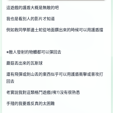
這遊戲的護盾大概是無敵的吧
我也是看別人的影片才知道
例如救同學那邊土蛇從地面鑽出來的時候可以用護盾擋
※敵人發射的物體都可以彈回去
蘑菇丟出來的瓦斯球
還有飛彈或劍山丟的東西似乎可以用護盾衝擊或普攻打
回去
老實說我對這類格鬥遊戲(咦?)沒有很熟悉
手殘的我要盾反真的太困難