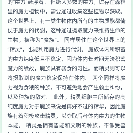
的“魔力”悬浮着。 但绝大多数的魔力，贮存在森林
里的魔力植物中，需要通过收集这些植物以获取。
这个世界上，有一类生物体内所有的生物质能都倚
仗于魔力的代谢，这种通过摄取魔力来维持生命的
生物，被称为“魔族”。 同样居住在这个世界上的
“精灵”，也能利用魔力进行代谢。 魔族体内所积蓄
的魔力纯度低且不稳定，因为体内长时间无法积蓄
魔力的缘故，魔族具有暴食的习性。而精灵则可以
将摄取到的魔力稳定保持在体内。 两个同样将魔
力视为食粮的种族，不可避免地会产生领土纠纷，
以及种族的敌对。 此外，精灵细胞中所储存的高
纯度魔力对于魔族来说是再好不过的精华，因此魔
族有着积极攻击精灵，以夺取后者体内魔力的生物
本能。 精灵是拥有智能和文明的种族，不像受兽