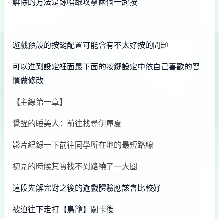
解除的方法是詠唱跟攻擊兩個一起按
遊戲預設的按鍵配置可能會有不太好按的問題
可以進到設定裡面最下面的按鍵設定中依自己喜歡的習
慣做修改
【主線第一章】
覺醒的睡美人：前往找尋伊庫夏
影片紀錄一下前往同學所在地的最短路線
初見的時候其實找不到路繞了一大圈
這段先解完對之後的遊戲體驗應該會比較好
被迫往下走打【鳥籠】關卡後