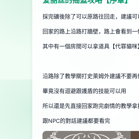
爱丽丝的摇篮攻略【序章】
採完礦後除了可以原路往回走，建議可
回家的路上沿路打牆壁，路上會看到一
其中有一個房間可以拿道具【代罪貓咪
沿路除了教學關打史萊姆外建議不要再
畢竟沒有迴避跟護盾的技能可以用
所以還是先直接回家跑完劇情的教學拿
跟NPC的對話建議都要看完