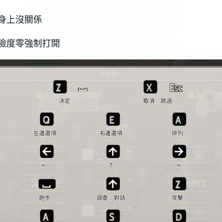
身上沒關係
險度零強制打開