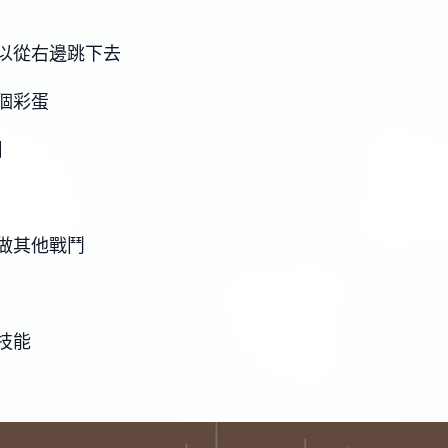
以從右邊跳下去
個彩蛋
】
做其他戰鬥
技能