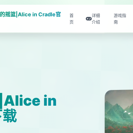
摇篮|Alice in Cradle官
首
详细
游戏指
页
介绍
南
ice in
下载