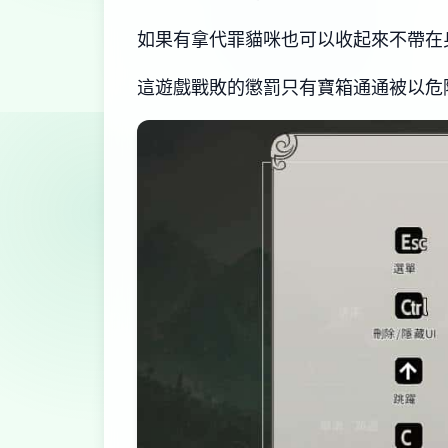
如果有拿代罪貓咪也可以收起來不帶在
這遊戲戰敗的懲罰只有寶箱通通被以危