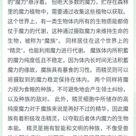
的“魔力”悬浮着。 但绝大多数的魔力，贮存在森林
里的魔力植物中，需要通过收集这些植物以获取。
这个世界上，有一类生物体内所有的生物质能都倚
仗于魔力的代谢，这种通过摄取魔力来维持生命的
生物，被称为“魔族”。 同样居住在这个世界上的
“精灵”，也能利用魔力进行代谢。 魔族体内所积蓄
的魔力纯度低且不稳定，因为体内长时间无法积蓄
魔力的缘故，魔族具有暴食的习性。而精灵则可以
将摄取到的魔力稳定保持在体内。 两个同样将魔
力视为食粮的种族，不可避免地会产生领土纠纷，
以及种族的敌对。 此外，精灵细胞中所储存的高
纯度魔力对于魔族来说是再好不过的精华，因此魔
族有着积极攻击精灵，以夺取后者体内魔力的生物
本能。 精灵是拥有智能和文明的种族，不像受兽