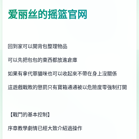
爱丽丝的摇篮官网
回到家可以開背包整理物品
可以先把包包的東西都放進倉庫
如果有拿代罪貓咪也可以收起來不帶在身上沒關係
這遊戲戰敗的懲罰只有寶箱通通被以危險度零強制打開
【戰鬥的基本控制】
序章教學劇情已經大致介紹過操作