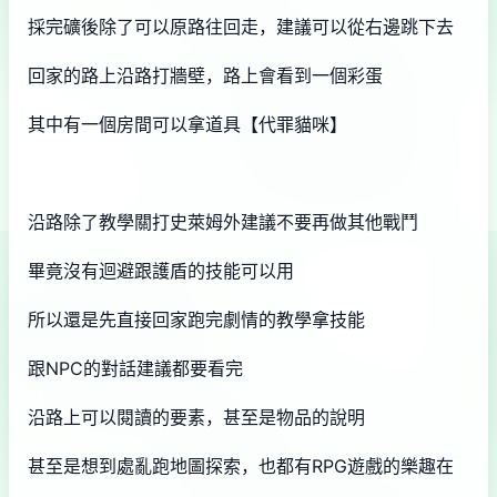
採完礦後除了可以原路往回走，建議可以從右邊跳下去
回家的路上沿路打牆壁，路上會看到一個彩蛋
其中有一個房間可以拿道具【代罪貓咪】
沿路除了教學關打史萊姆外建議不要再做其他戰鬥
畢竟沒有迴避跟護盾的技能可以用
所以還是先直接回家跑完劇情的教學拿技能
跟NPC的對話建議都要看完
沿路上可以閱讀的要素，甚至是物品的說明
甚至是想到處亂跑地圖探索，也都有RPG遊戲的樂趣在