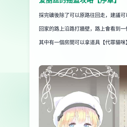
爱丽丝的摇篮攻略【序章】
採完礦後除了可以原路往回走，建議可
回家的路上沿路打牆壁，路上會看到一
其中有一個房間可以拿道具【代罪貓咪