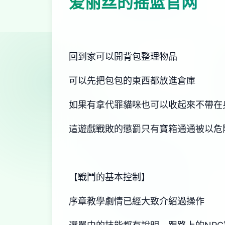
爱丽丝的摇篮官网
回到家可以開背包整理物品
可以先把包包的東西都放進倉庫
如果有拿代罪貓咪也可以收起來不帶在
這遊戲戰敗的懲罰只有寶箱通通被以危
【戰鬥的基本控制】
序章教學劇情已經大致介紹過操作