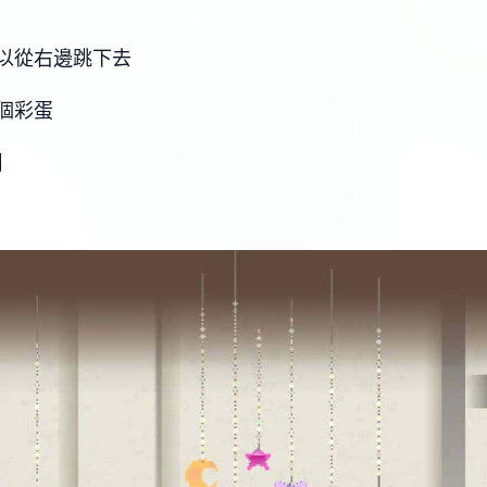
以從右邊跳下去
個彩蛋
】