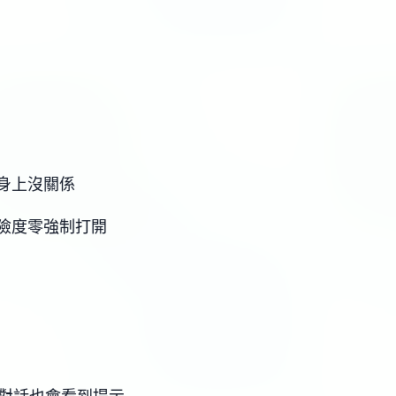
身上沒關係
險度零強制打開