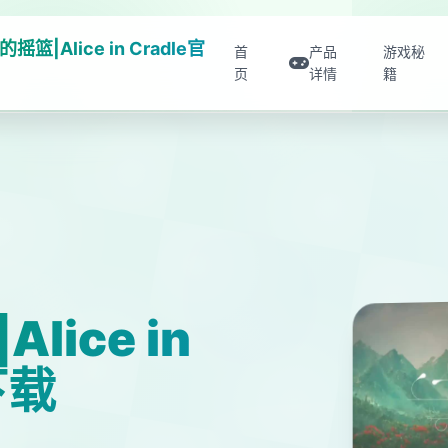
摇篮|Alice in Cradle官
首
产品
游戏秘
页
详情
籍
ice in
下载