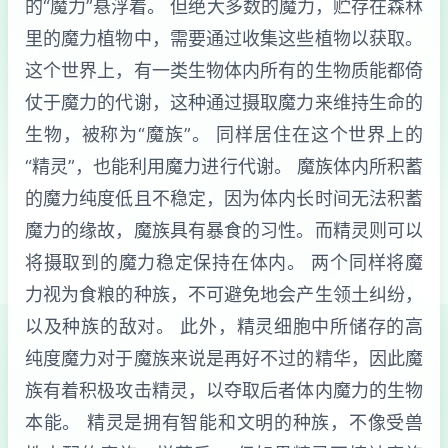
的“魔力”悬浮着。 但绝大多数的魔力，贮存在森林
里的魔力植物中，需要通过收集这些植物以获取。
这个世界上，有一类生物体内所有的生物质能都倚
仗于魔力的代谢，这种通过摄取魔力来维持生命的
生物，被称为“魔族”。 同样居住在这个世界上的
“精灵”，也能利用魔力进行代谢。 魔族体内所积蓄
的魔力纯度低且不稳定，因为体内长时间无法积蓄
魔力的缘故，魔族具有暴食的习性。而精灵则可以
将摄取到的魔力稳定保持在体内。 两个同样将魔
力视为食粮的种族，不可避免地会产生领土纠纷，
以及种族的敌对。 此外，精灵细胞中所储存的高
纯度魔力对于魔族来说是再好不过的精华，因此魔
族有着积极攻击精灵，以夺取后者体内魔力的生物
本能。 精灵是拥有智能和文明的种族，不像受兽