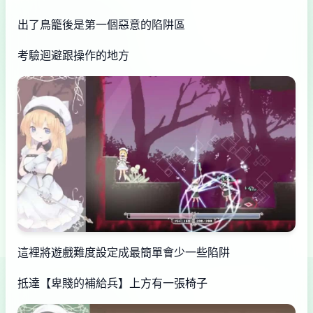
出了鳥籠後是第一個惡意的陷阱區
考驗迴避跟操作的地方
這裡將遊戲難度設定成最簡單會少一些陷阱
抵達【卑賤的補給兵】上方有一張椅子