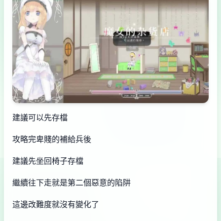
建議可以先存檔
攻略完卑賤的補給兵後
建議先坐回椅子存檔
繼續往下走就是第二個惡意的陷阱
這邊改難度就沒有變化了