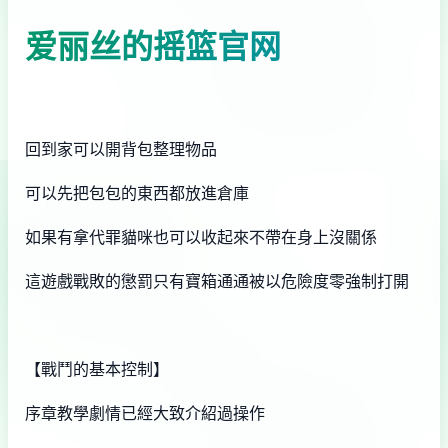
爱丽丝的摇篮官网
回到家可以開背包整理物品
可以先把包包的東西都放進倉庫
如果有拿代罪貓咪也可以收起來不帶在身上沒關係
這遊戲戰敗的懲罰只有寶箱通通被以危險度零強制打開
【戰鬥的基本控制】
序章教學劇情已經大致介紹過操作