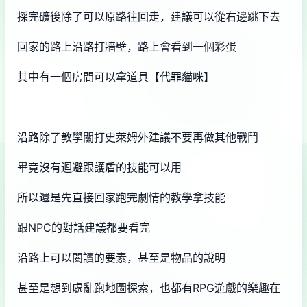
採完礦後除了可以原路往回走，建議可以從右邊跳下去
回家的路上沿路打牆壁，路上會看到一個彩蛋
其中有一個房間可以拿道具【代罪貓咪】
沿路除了教學關打史萊姆外建議不要再做其他戰鬥
畢竟沒有迴避跟護盾的技能可以用
所以還是先直接回家跑完劇情的教學拿技能
跟NPC的對話建議都要看完
沿路上可以閱讀的要素，甚至是物品的說明
甚至是想到處亂跑地圖探索，也都有RPG遊戲的樂趣在