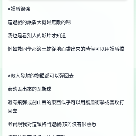
※護盾很強
這遊戲的護盾大概是無敵的吧
我也是看別人的影片才知道
例如救同學那邊土蛇從地面鑽出來的時候可以用護盾擋
※敵人發射的物體都可以彈回去
蘑菇丟出來的瓦斯球
還有飛彈或劍山丟的東西似乎可以用護盾衝擊或普攻打
回去
老實說我對這類格鬥遊戲(咦?)沒有很熟悉