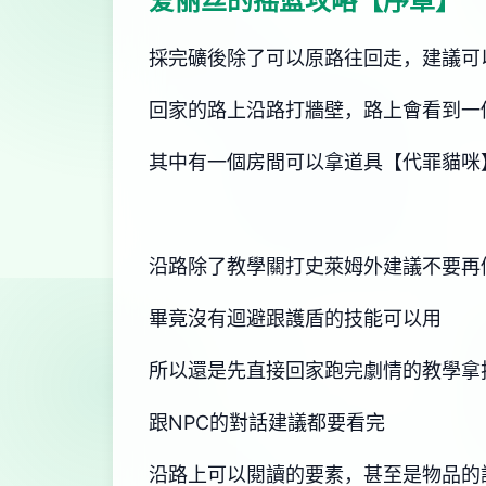
爱丽丝的摇篮攻略【序章】
採完礦後除了可以原路往回走，建議可
回家的路上沿路打牆壁，路上會看到一
其中有一個房間可以拿道具【代罪貓咪
沿路除了教學關打史萊姆外建議不要再
畢竟沒有迴避跟護盾的技能可以用
所以還是先直接回家跑完劇情的教學拿
跟NPC的對話建議都要看完
沿路上可以閱讀的要素，甚至是物品的