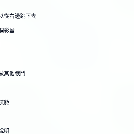
以從右邊跳下去
個彩蛋
】
做其他戰鬥
技能
說明