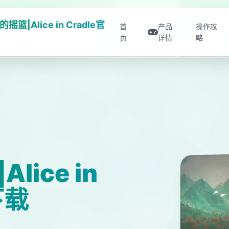
摇篮|Alice in Cradle官
首
产品
操作攻
页
详情
略
ice in
下载