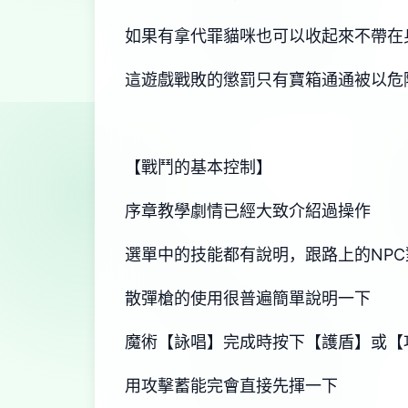
如果有拿代罪貓咪也可以收起來不帶在
這遊戲戰敗的懲罰只有寶箱通通被以危
【戰鬥的基本控制】
序章教學劇情已經大致介紹過操作
選單中的技能都有說明，跟路上的NP
散彈槍的使用很普遍簡單說明一下
魔術【詠唱】完成時按下【護盾】或【
用攻擊蓄能完會直接先揮一下