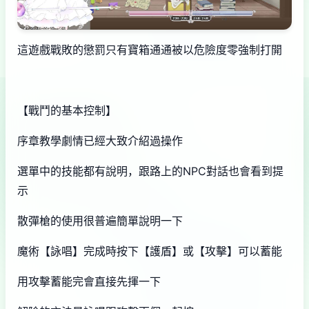
這遊戲戰敗的懲罰只有寶箱通通被以危險度零強制打開
【戰鬥的基本控制】
序章教學劇情已經大致介紹過操作
選單中的技能都有說明，跟路上的NPC對話也會看到提
示
散彈槍的使用很普遍簡單說明一下
魔術【詠唱】完成時按下【護盾】或【攻擊】可以蓄能
用攻擊蓄能完會直接先揮一下