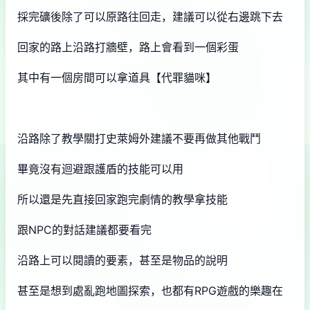
採完礦後除了可以原路往回走，建議可以從右邊跳下去
回家的路上沿路打牆壁，路上會看到一個彩蛋
其中有一個房間可以拿道具【代罪貓咪】
沿路除了教學關打史萊姆外建議不要再做其他戰鬥
畢竟沒有迴避跟護盾的技能可以用
所以還是先直接回家跑完劇情的教學拿技能
跟NPC的對話建議都要看完
沿路上可以閱讀的要素，甚至是物品的說明
甚至是想到處亂跑地圖探索，也都有RPG遊戲的樂趣在