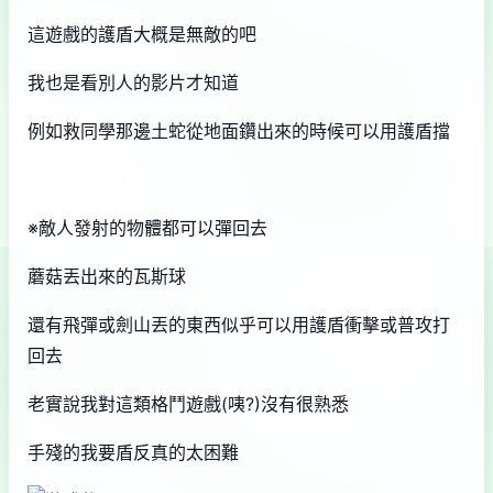
這遊戲的護盾大概是無敵的吧
我也是看別人的影片才知道
例如救同學那邊土蛇從地面鑽出來的時候可以用護盾擋
※敵人發射的物體都可以彈回去
蘑菇丟出來的瓦斯球
還有飛彈或劍山丟的東西似乎可以用護盾衝擊或普攻打
回去
老實說我對這類格鬥遊戲(咦?)沒有很熟悉
手殘的我要盾反真的太困難