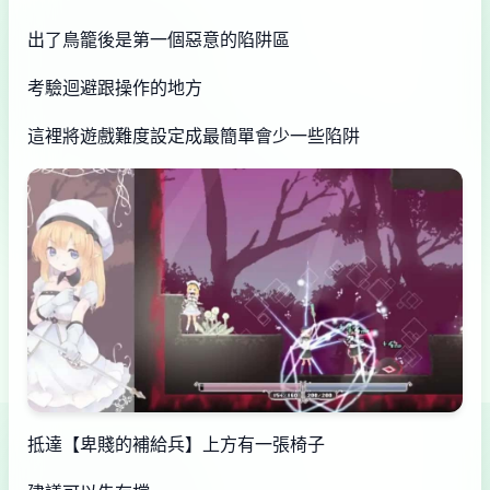
出了鳥籠後是第一個惡意的陷阱區
考驗迴避跟操作的地方
這裡將遊戲難度設定成最簡單會少一些陷阱
抵達【卑賤的補給兵】上方有一張椅子