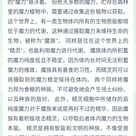
的“魔力”悬浮着。 但绝大多数的魔力，贮存在森林
里的魔力植物中，需要通过收集这些植物以获取。
这个世界上，有一类生物体内所有的生物质能都倚
仗于魔力的代谢，这种通过摄取魔力来维持生命的
生物，被称为“魔族”。 同样居住在这个世界上的
“精灵”，也能利用魔力进行代谢。 魔族体内所积蓄
的魔力纯度低且不稳定，因为体内长时间无法积蓄
魔力的缘故，魔族具有暴食的习性。而精灵则可以
将摄取到的魔力稳定保持在体内。 两个同样将魔
力视为食粮的种族，不可避免地会产生领土纠纷，
以及种族的敌对。 此外，精灵细胞中所储存的高
纯度魔力对于魔族来说是再好不过的精华，因此魔
族有着积极攻击精灵，以夺取后者体内魔力的生物
本能。 精灵是拥有智能和文明的种族，不像受兽