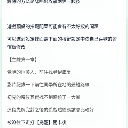
解除的方法是詠唱跟攻擊兩個一起按
遊戲預設的按鍵配置可能會有不太好按的問題
可以進到設定裡面最下面的按鍵設定中依自己喜歡的習
慣做修改
【主線第一章】
覺醒的睡美人：前往找尋伊庫夏
影片紀錄一下前往同學所在地的最短路線
初見的時候其實找不到路繞了一大圈
這段先解完對之後的遊戲體驗應該會比較好
被迫往下走打【鳥籠】關卡後